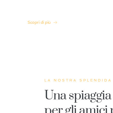
per vivere una giornata
serena insieme al tuo cane.”
Scopri di più
LA NOSTRA SPLENDIDA
Una spiaggia 
per gli amici 