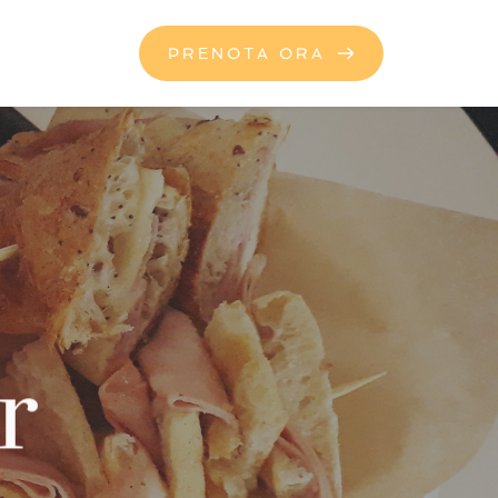
PRENOTA ORA
I
r