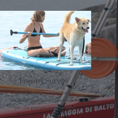
I nostri Servizi
Servizi curati e area pet-friendly
personale cinofilo e comfort dedicati
per una giornata senza pensieri.