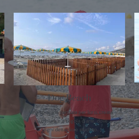
Dog Beach
Una spiaggia pensata per loro, creata
su misura e a regola d’arte, dove
ogni dettaglio è studiato.