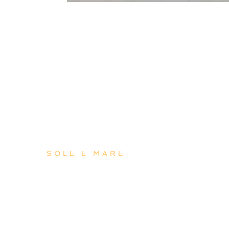
La nostra spiaggia
SOLE E MARE
“Una spiaggia curata e
accogliente, dove mare, relax
e servizi dedicati si uniscono